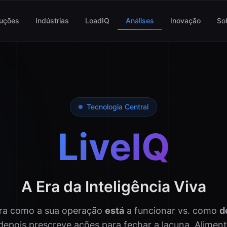
luções
Indústrias
LoadIQ
Análises
Inovação
So
Tecnologia Central
LiveIQ
A Era da Inteligência Viva
ra como a sua operação
está
a funcionar vs. como
d
epois prescreve ações para fechar a lacuna. Aliment