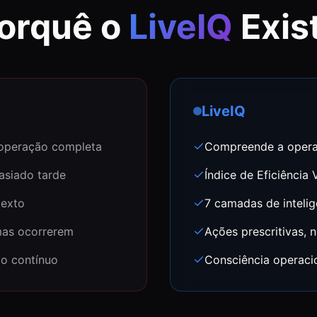
orquê o
LiveIQ
Exis
LiveIQ
 operação completa
Compreende a opera
asiado tarde
Índice de Eficiência
texto
7 camadas de intelig
mas ocorrerem
Ações prescritivas, 
do contínuo
Consciência operaci