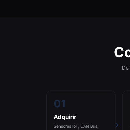
C
De 
01
Adquirir
Sensores IoT, CAN Bus,