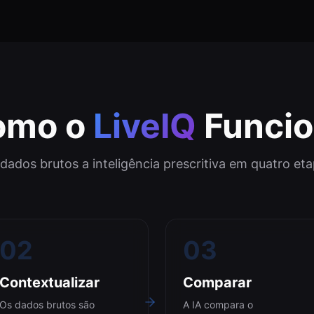
omo o
LiveIQ
Funci
dados brutos a inteligência prescritiva em quatro et
02
03
Contextualizar
Comparar
Os dados brutos são
A IA compara o