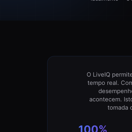
O LiveIQ permit
tempo real. Co
desempenho
acontecem. Ist
tomada 
100%