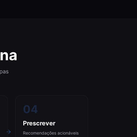
ona
apas
04
Prescrever
Recomendações acionáveis