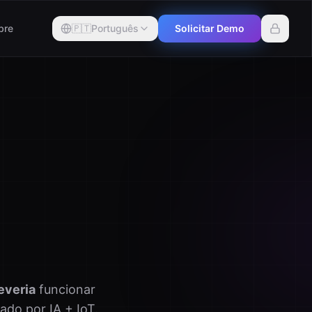
bre
🇵🇹
Português
Solicitar Demo
everia
funcionar
ado por IA + IoT.