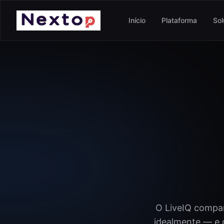
Início
Plataforma
So
O LiveIQ compa
idealmente — e d